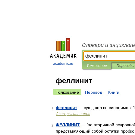
Словари и энциклоп
academic.ru
Толкования
Переводы
феллинит
Толкование
Перевод
Книги
феллинит
— сущ., кол во синонимов: 1
1
Словарь синонимов
ФЕЛЛИНИТ
— [по вторичной покровной
2
представляющий собой остатки пробков