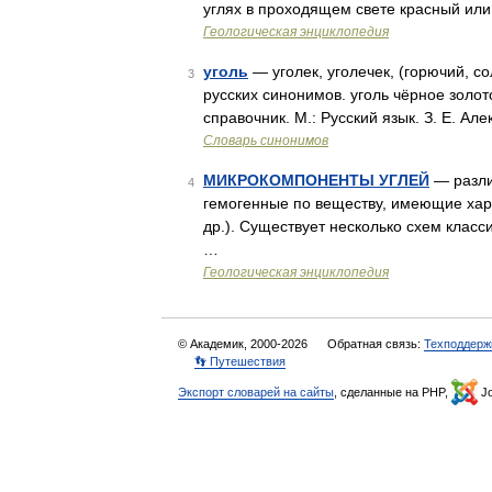
углях в проходящем свете красный или
Геологическая энциклопедия
уголь
— уголек, уголечек, (горючий, с
3
русских синонимов. уголь чёрное золот
справочник. М.: Русский язык. З. Е. Ал
Словарь синонимов
МИКРОКОМПОНЕНТЫ УГЛЕЙ
— разли
4
гемогенные по веществу, имеющие характ
др.). Существует несколько схем клас
…
Геологическая энциклопедия
© Академик, 2000-2026
Обратная связь:
Техподдерж
👣 Путешествия
Экспорт словарей на сайты
, сделанные на PHP,
Jo