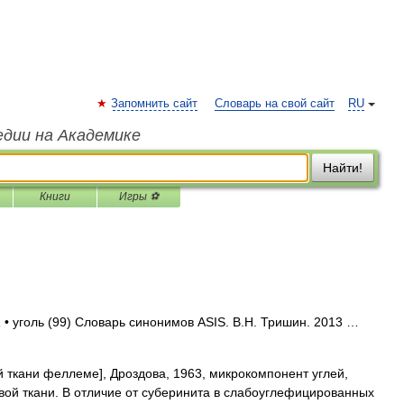
Запомнить сайт
Словарь на свой сайт
RU
едии на Академике
Найти!
Книги
Игры ⚽
 • уголь (99) Словарь синонимов ASIS. В.Н. Тришин. 2013 …
 ткани феллеме], Дроздова, 1963, микрокомпонент углей,
ой ткани. В отличие от суберинита в слабоуглефицированных