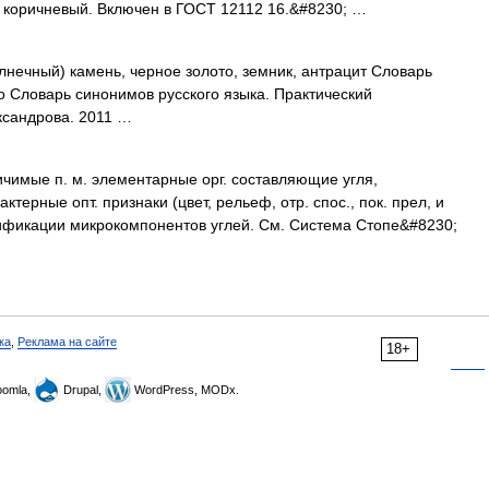
 коричневый. Включен в ГОСТ 12112 16.&#8230; …
олнечный) камень, черное золото, земник, антрацит Словарь
о Словарь синонимов русского языка. Практический
ександрова. 2011 …
чимые п. м. элементарные орг. составляющие угля,
ерные опт. признаки (цвет, рельеф, отр. спос., пок. прел, и
сификации микрокомпонентов углей. См. Система Стопе&#8230;
ка
,
Реклама на сайте
18+
omla,
Drupal,
WordPress, MODx.